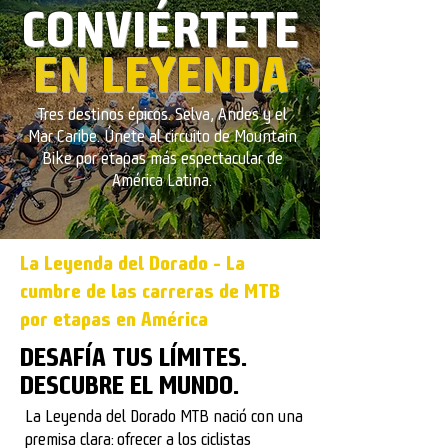
CONVIÉRTETE
EN
LEYENDA
Tres destinos épicos. Selva, Andes y el
Mar Caribe. Únete al circuito de Mountain
Bike por etapas más espectacular de
América Latina.
La Leyenda del Dorado - La
cumbre de las carreras de MTB
por etapas en América
DESAFÍA TUS LÍMITES.
DESCUBRE EL MUNDO.
La Leyenda del Dorado MTB nació con una
premisa clara: ofrecer a los ciclistas