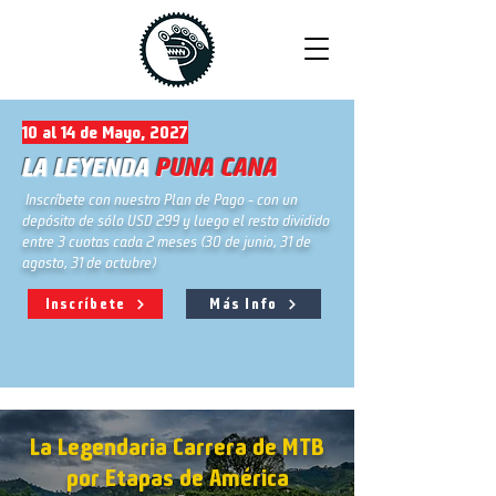
10 al 14 de Mayo, 2027
LA LEYENDA
PUNA CANA
Inscríbete con nuestro Plan de Pago - con un
depósito de sólo USD 299 y luego el resto dividido
entre 3 cuotas cada 2 meses (30 de junio, 31 de
agosto, 31 de octubre)
Inscríbete
Más Info
La Legendaria Carrera de MTB
por Etapas de América