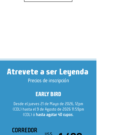
Atrevete a ser
Leyenda
Precios de inscripción
EARLY BIRD
Desde el jueves 21 de Mayo de 2026, 12pm
(COL) hasta el 9 de Agosto de 2026 11:59pm
(COL) ó
hasta agotar 40 cupos.
CORREDOR
US$