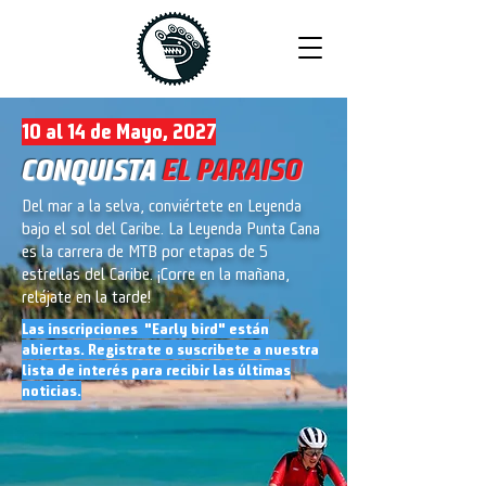
10 al 14 de Mayo, 2027
CONQUISTA
EL PARAISO
Del mar a la selva, conviértete en Leyenda
bajo el sol del Caribe. La Leyenda Punta Cana
es la carrera de MTB por etapas de 5
estrellas del Caribe. ¡Corre en la mañana,
relájate en la tarde!
Las inscripciones "Early bird" están
abiertas. Registrate o suscribete a nuestra
lista de interés para recibir las últimas
noticias.