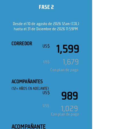
FASE 2
Desde el 10 de agosto de 2026 12am (COL)
hasta el 31 de Diciembre de 2026 11:59PM
CORREDOR
1,599
US$
1,679
US$
Con plan de pago
ACOMPAÑANTES
(12+ AÑOS EN ADELANTE)
989
US$
US$
1,029
Con plan de pago
ACOMPAÑANTE