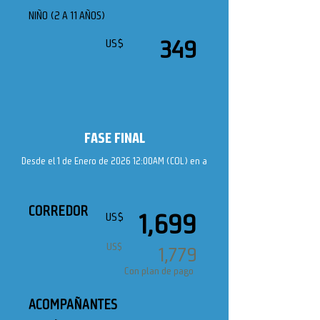
NIÑO (2 A 11 AÑOS)
349
US$
FASE FINAL
Desde el 1 de Enero de 2026 12:00AM (COL) en a
CORREDOR
1,699
US$
US$
1,779
Con plan de pago
ACOMPAÑANTES